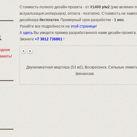
Стоимость полного дизайн-проекта - от
#1400 р/м2
(уже включен 
визуализация интерьера)
, оплата - поэтапно. Стоимость не зави
дизайнера
бесплатен
. Примерный срок разработки -
1 мес
.
Узнайте все подробности на
этой странице
!
А
здесь
Вы увидите пример разработанного нами дизайн-проекта.
1
Звоните
+7 3812 736861
!
одное
памить!
Двухкомнатная квартира (53 м2), Воскресенск. Сильные лимит
финансам.