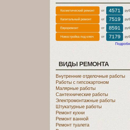
4571
Косметический ремонт
от
руб 
7519
Капитальный ремонт
от
руб 
8591
Евроремонт
от
руб 
7179
Новостройка под ключ
от
руб 
Подробн
ВИДЫ РЕМОНТА
Внутренние отделочные работы
Работы с гипсокартоном
Малярные работы
Сантехнические работы
Электромонтажные работы
Штукатурные работы
Ремонт кухни
Ремонт ванной
Ремонт туалета