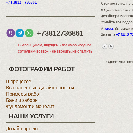
+7 ( 3812 ) 736861
Стоимость полного
визуализация инт
дизайнера
беспла
Узнайте все подр
А
здесь
Вы увидите
+73812736861
Звоните
+7 3812 7
Обзвонщикам, ищущим «взаимовыгодное
сотрудничество» - не звонить, не спамить!
Однокомнатная 
ФОТОГРАФИИ РАБОТ
В процессе...
Выполненные дизайн-проекты
Примеры работ
Бани и заборы
Фундамент и монолит
НАШИ УСЛУГИ
Дизайн-проект