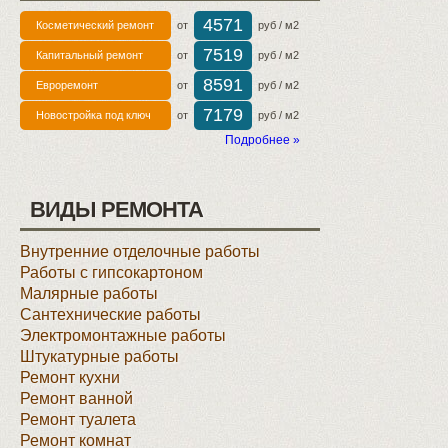
4571
Косметический ремонт
от
руб / м2
7519
Капитальный ремонт
от
руб / м2
8591
Евроремонт
от
руб / м2
7179
Новостройка под ключ
от
руб / м2
Подробнее »
ВИДЫ РЕМОНТА
Внутренние отделочные работы
Работы с гипсокартоном
Малярные работы
Сантехнические работы
Электромонтажные работы
Штукатурные работы
Ремонт кухни
Ремонт ванной
Ремонт туалета
Ремонт комнат